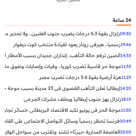
24 ساعة
زلزال بقوة 6.3 درجات يضرب جنوب الفلبين.. ولا تحذير من تسونامي حتى الآن
09:30
رسميا.. هيرفي رونار يعود لقيادة منتخب كوت ديفوار
19:46
الصين ترفع حالة التأهب.. إنذاران جديدان بسبب الأمطار الغ
14:33
موجة حر قاسية تضرب كوريا.. وفيات وإصابات ونفوق مئات ا
11:33
هزة أرضية بقوة 5.6 درجات تضرب مصر
11:23
إيطاليا تعلن التأهب القصوى في 23 مدينة بسبب موجة حر شديدة
14:20
زلزال يهز جنوب إيطاليا ويخلف عشرات الجرحى
18:15
موجة الحر في يونيو تكبد الاقتصاد البريطاني خسائر تجاوزت 1.5 مليار دول
11:50
فرنسا تحظر رسمياً وسائل التواصل الاجتماعي على القاصرين دو
00:49
العاصفة المدارية «بيرثا» تشتد وتقترب من سواحل الولايات
23:03