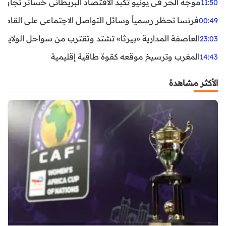
موجة الحر في يونيو تكبد الاقتصاد البريطاني خسائر تجاوزت 1.5 مليار دول
11:50
فرنسا تحظر رسمياً وسائل التواصل الاجتماعي على القاصرين دو
00:49
العاصفة المدارية «بيرثا» تشتد وتقترب من سواحل الولايات
23:03
المغرب وترسيخ موقعه كقوة طاقية إقليمية
14:43
الأكثر مشاهدة