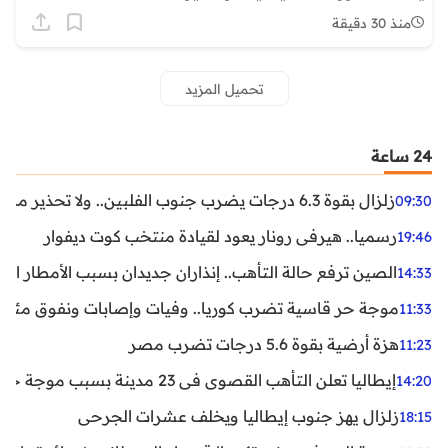
منذ 30 دقيقة
تحميل المزيد
24 ساعة
زلزال بقوة 6.3 درجات يضرب جنوب الفلبين.. ولا تحذير من تسونامي حتى الآن
09:30
رسميا.. هيرفي رونار يعود لقيادة منتخب كوت ديفوار
19:46
الصين ترفع حالة التأهب.. إنذاران جديدان بسبب الأمطار الغ
14:33
موجة حر قاسية تضرب كوريا.. وفيات وإصابات ونفوق مئات ا
11:33
هزة أرضية بقوة 5.6 درجات تضرب مصر
11:23
إيطاليا تعلن التأهب القصوى في 23 مدينة بسبب موجة حر شديدة
14:20
زلزال يهز جنوب إيطاليا ويخلف عشرات الجرحى
18:15