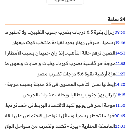
24 ساعة
زلزال بقوة 6.3 درجات يضرب جنوب الفلبين.. ولا تحذير من تسونامي حتى الآن
09:30
رسميا.. هيرفي رونار يعود لقيادة منتخب كوت ديفوار
19:46
الصين ترفع حالة التأهب.. إنذاران جديدان بسبب الأمطار الغ
14:33
موجة حر قاسية تضرب كوريا.. وفيات وإصابات ونفوق مئات ا
11:33
هزة أرضية بقوة 5.6 درجات تضرب مصر
11:23
إيطاليا تعلن التأهب القصوى في 23 مدينة بسبب موجة حر شديدة
14:20
زلزال يهز جنوب إيطاليا ويخلف عشرات الجرحى
18:15
موجة الحر في يونيو تكبد الاقتصاد البريطاني خسائر تجاوزت 1.5 مليار دول
11:50
فرنسا تحظر رسمياً وسائل التواصل الاجتماعي على القاصرين دو
00:49
العاصفة المدارية «بيرثا» تشتد وتقترب من سواحل الولايات
23:03