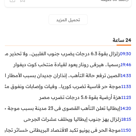
تحميل المزيد
24 ساعة
زلزال بقوة 6.3 درجات يضرب جنوب الفلبين.. ولا تحذير من تسونامي حتى الآن
09:30
رسميا.. هيرفي رونار يعود لقيادة منتخب كوت ديفوار
19:46
الصين ترفع حالة التأهب.. إنذاران جديدان بسبب الأمطار الغ
14:33
موجة حر قاسية تضرب كوريا.. وفيات وإصابات ونفوق مئات ا
11:33
هزة أرضية بقوة 5.6 درجات تضرب مصر
11:23
إيطاليا تعلن التأهب القصوى في 23 مدينة بسبب موجة حر شديدة
14:20
زلزال يهز جنوب إيطاليا ويخلف عشرات الجرحى
18:15
موجة الحر في يونيو تكبد الاقتصاد البريطاني خسائر تجاوزت 1.5 مليار دول
11:50