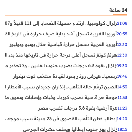
24 ساعة
زلزال كولومبيا.. ارتفاع حصيلة الضحايا إلى 111 قتيلاً و87 جريحاً
21:08
أوروبا الغربية تسجل أشد بداية صيف حرارة في تاريخ القيا
20:55
أوروبا الغربية تسجل حرارة قياسية خلال يونيو ويوليوز
12:30
هونغ كونغ تسجل أعلى درجة حرارة في تاريخها منذ بدء القياسات
12:30
زلزال بقوة 6.3 درجات يضرب جنوب الفلبين.. ولا تحذير من تسونامي حتى الآن
09:30
رسميا.. هيرفي رونار يعود لقيادة منتخب كوت ديفوار
19:46
الصين ترفع حالة التأهب.. إنذاران جديدان بسبب الأمطار الغ
14:33
موجة حر قاسية تضرب كوريا.. وفيات وإصابات ونفوق مئات ا
11:33
هزة أرضية بقوة 5.6 درجات تضرب مصر
11:23
إيطاليا تعلن التأهب القصوى في 23 مدينة بسبب موجة حر شديدة
14:20
زلزال يهز جنوب إيطاليا ويخلف عشرات الجرحى
18:15