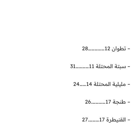
– تطوان 12……………28
– سبتة المحتلة 11…………31
– مليلية المحتلة 14……24
– طنجة 17………….26
– القنيطرة 17……….27