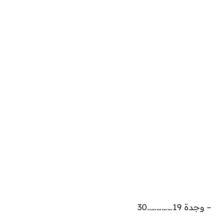
– وجدة 19…………..30