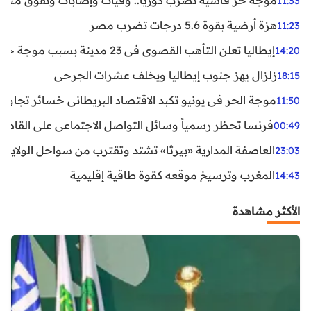
موجة حر قاسية تضرب كوريا.. وفيات وإصابات ونفوق مئات ا
11:33
هزة أرضية بقوة 5.6 درجات تضرب مصر
11:23
إيطاليا تعلن التأهب القصوى في 23 مدينة بسبب موجة حر شديدة
14:20
زلزال يهز جنوب إيطاليا ويخلف عشرات الجرحى
18:15
موجة الحر في يونيو تكبد الاقتصاد البريطاني خسائر تجاوزت 1.5 مليار دول
11:50
فرنسا تحظر رسمياً وسائل التواصل الاجتماعي على القاصرين دو
00:49
العاصفة المدارية «بيرثا» تشتد وتقترب من سواحل الولايات
23:03
المغرب وترسيخ موقعه كقوة طاقية إقليمية
14:43
الأكثر مشاهدة