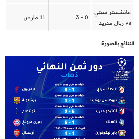
مانشستر سيتي
0 – 3
11 مارس
vs ريال مدريد
النتائج بالصورة: