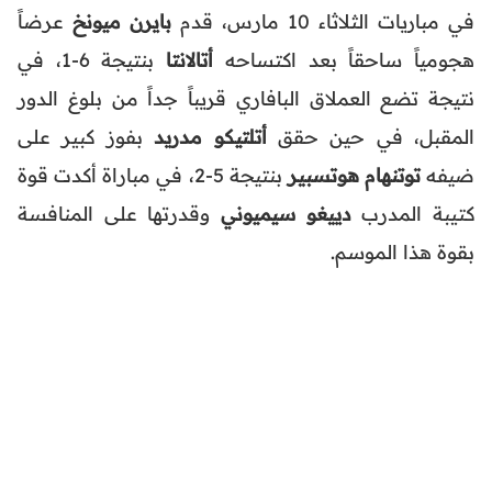
في مباريات الثلاثاء 10 مارس، قدم
بايرن ميونخ
عرضاً
هجومياً ساحقاً بعد اكتساحه
أتالانتا
بنتيجة 6-1، في
نتيجة تضع العملاق البافاري قريباً جداً من بلوغ الدور
المقبل، في حين حقق
أتلتيكو مدريد
بفوز كبير على
ضيفه
توتنهام هوتسبير
بنتيجة 5-2، في مباراة أكدت قوة
كتيبة المدرب
دييغو سيميوني
وقدرتها على المنافسة
بقوة هذا الموسم.