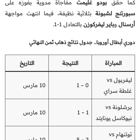
كما حقق
بودو غليمت
مفاجأة مدوية بفوزه على
سبورتنج لشبونة
بثلاثية نظيفة، فيما انتهت مواجهة
أرسنال
و
باير ليفركوزن
بالتعادل 1-1.
دوري أبطال أوروبا.. جدول نتائج ذهاب ثمن النهائي
المباراة
النتيجة
التاريخ
ليفربول vs
0 – 1
10 مارس
غلطة سراي
برشلونة vs
1 – 1
10 مارس
نيوكاسل يونايتد
توتنهام vs
2 – 5
10 مارس