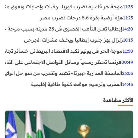
موجة حر قاسية تضرب كوريا.. وفيات وإصابات ونفوق مئات ا
11:33
هزة أرضية بقوة 5.6 درجات تضرب مصر
11:23
إيطاليا تعلن التأهب القصوى في 23 مدينة بسبب موجة حر شديدة
14:20
زلزال يهز جنوب إيطاليا ويخلف عشرات الجرحى
18:15
موجة الحر في يونيو تكبد الاقتصاد البريطاني خسائر تجاوزت 1.5 مليار دول
11:50
فرنسا تحظر رسمياً وسائل التواصل الاجتماعي على القاصرين دو
00:49
العاصفة المدارية «بيرثا» تشتد وتقترب من سواحل الولايات
23:03
المغرب وترسيخ موقعه كقوة طاقية إقليمية
14:43
الأكثر مشاهدة