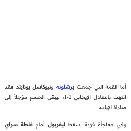
أما القمة التي جمعت
برشلونة
و
نيوكاسل يونايتد
فقد
انتهت بالتعادل الإيجابي 1-1، ليبقى الحسم مؤجلاً إلى
مباراة الإياب.
وفي مفاجأة قوية، سقط
ليفربول
أمام
غلطة سراي