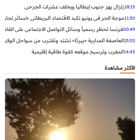
زلزال يهز جنوب إيطاليا ويخلف عشرات الجرحى
18:15
موجة الحر في يونيو تكبد الاقتصاد البريطاني خسائر تجاوزت 1.5 مليار دول
11:50
فرنسا تحظر رسمياً وسائل التواصل الاجتماعي على القاصرين دو
00:49
العاصفة المدارية «بيرثا» تشتد وتقترب من سواحل الولايات
23:03
المغرب وترسيخ موقعه كقوة طاقية إقليمية
14:43
الأكثر مشاهدة