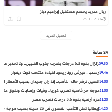
ريال مدريد يحسم مستقبل إبراهيم دياز
منذ 6 ساعات
تحميل المزيد
24 ساعة
زلزال بقوة 6.3 درجات يضرب جنوب الفلبين.. ولا تحذير من تسونامي حتى الآن
09:30
رسميا.. هيرفي رونار يعود لقيادة منتخب كوت ديفوار
19:46
الصين ترفع حالة التأهب.. إنذاران جديدان بسبب الأمطار الغ
14:33
موجة حر قاسية تضرب كوريا.. وفيات وإصابات ونفوق مئات ا
11:33
هزة أرضية بقوة 5.6 درجات تضرب مصر
11:23
إيطاليا تعلن التأهب القصوى في 23 مدينة بسبب موجة حر شديدة
14:20