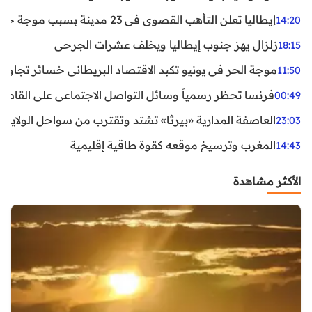
إيطاليا تعلن التأهب القصوى في 23 مدينة بسبب موجة حر شديدة
14:20
زلزال يهز جنوب إيطاليا ويخلف عشرات الجرحى
18:15
موجة الحر في يونيو تكبد الاقتصاد البريطاني خسائر تجاوزت 1.5 مليار دول
11:50
فرنسا تحظر رسمياً وسائل التواصل الاجتماعي على القاصرين دو
00:49
العاصفة المدارية «بيرثا» تشتد وتقترب من سواحل الولايات
23:03
المغرب وترسيخ موقعه كقوة طاقية إقليمية
14:43
الأكثر مشاهدة