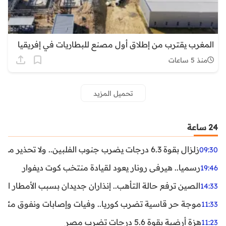
المغرب يقترب من إطلاق أول مصنع للبطاريات في إفريقيا
منذ 5 ساعات
تحميل المزيد
24 ساعة
زلزال بقوة 6.3 درجات يضرب جنوب الفلبين.. ولا تحذير من تسونامي حتى الآن
09:30
رسميا.. هيرفي رونار يعود لقيادة منتخب كوت ديفوار
19:46
الصين ترفع حالة التأهب.. إنذاران جديدان بسبب الأمطار الغ
14:33
موجة حر قاسية تضرب كوريا.. وفيات وإصابات ونفوق مئات ا
11:33
هزة أرضية بقوة 5.6 درجات تضرب مصر
11:23