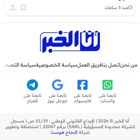
منذ 3 ساعات
من نحن
اتصل بنا
فريق العمل
سياسة الخصوصية
سياسة التصحيح
تابعنا على
تابعنا على
تابعنا على
تابعنا على
واتساب
فايسبوك
جوجل نيوز
تلغرام
أنا الخبر © 2026 | الإيداع القانوني الوطني : 01/19 ص | مسجل
كشركة محدودة المسؤولية (SARL) برقم 22067. | استضافة وتطوير
شركة
النجاح هوست