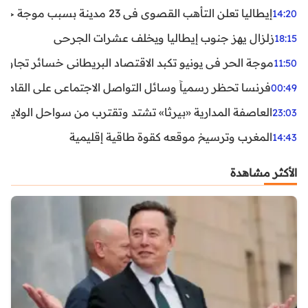
إيطاليا تعلن التأهب القصوى في 23 مدينة بسبب موجة حر شديدة
14:20
زلزال يهز جنوب إيطاليا ويخلف عشرات الجرحى
18:15
موجة الحر في يونيو تكبد الاقتصاد البريطاني خسائر تجاوزت 1.5 مليار دول
11:50
فرنسا تحظر رسمياً وسائل التواصل الاجتماعي على القاصرين دو
00:49
العاصفة المدارية «بيرثا» تشتد وتقترب من سواحل الولايات
23:03
المغرب وترسيخ موقعه كقوة طاقية إقليمية
14:43
الأكثر مشاهدة