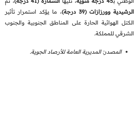
الوطني بـ
45 درجة مئوية
، تليها
السمارة (41 درجة)
، ثم
الرشيدية وورزازات (39 درجة)
، ما يؤكد استمرار تأثير
الكتل الهوائية الحارة على المناطق الجنوبية والجنوب
الشرقي للمملكة.
المصدر: المديرية العامة للأرصاد الجوية.