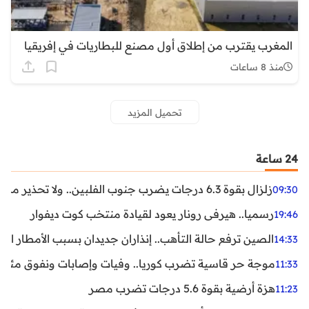
المغرب يقترب من إطلاق أول مصنع للبطاريات في إفريقيا
منذ 8 ساعات
تحميل المزيد
24 ساعة
زلزال بقوة 6.3 درجات يضرب جنوب الفلبين.. ولا تحذير من تسونامي حتى الآن
09:30
رسميا.. هيرفي رونار يعود لقيادة منتخب كوت ديفوار
19:46
الصين ترفع حالة التأهب.. إنذاران جديدان بسبب الأمطار الغ
14:33
موجة حر قاسية تضرب كوريا.. وفيات وإصابات ونفوق مئات ا
11:33
هزة أرضية بقوة 5.6 درجات تضرب مصر
11:23