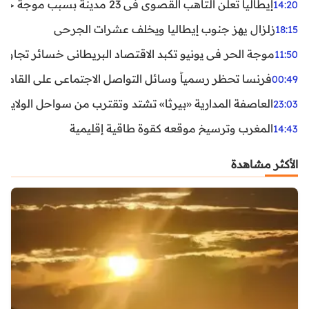
إيطاليا تعلن التأهب القصوى في 23 مدينة بسبب موجة حر شديدة
14:20
زلزال يهز جنوب إيطاليا ويخلف عشرات الجرحى
18:15
موجة الحر في يونيو تكبد الاقتصاد البريطاني خسائر تجاوزت 1.5 مليار دول
11:50
فرنسا تحظر رسمياً وسائل التواصل الاجتماعي على القاصرين دو
00:49
العاصفة المدارية «بيرثا» تشتد وتقترب من سواحل الولايات
23:03
المغرب وترسيخ موقعه كقوة طاقية إقليمية
14:43
الأكثر مشاهدة