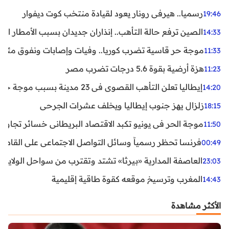
رسميا.. هيرفي رونار يعود لقيادة منتخب كوت ديفوار
19:46
الصين ترفع حالة التأهب.. إنذاران جديدان بسبب الأمطار الغ
14:33
موجة حر قاسية تضرب كوريا.. وفيات وإصابات ونفوق مئات ا
11:33
هزة أرضية بقوة 5.6 درجات تضرب مصر
11:23
إيطاليا تعلن التأهب القصوى في 23 مدينة بسبب موجة حر شديدة
14:20
زلزال يهز جنوب إيطاليا ويخلف عشرات الجرحى
18:15
موجة الحر في يونيو تكبد الاقتصاد البريطاني خسائر تجاوزت 1.5 مليار دول
11:50
فرنسا تحظر رسمياً وسائل التواصل الاجتماعي على القاصرين دو
00:49
العاصفة المدارية «بيرثا» تشتد وتقترب من سواحل الولايات
23:03
المغرب وترسيخ موقعه كقوة طاقية إقليمية
14:43
الأكثر مشاهدة