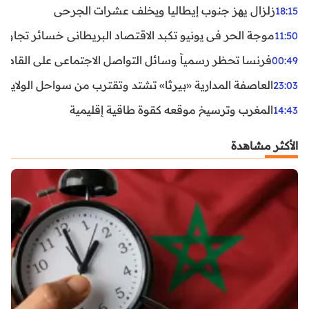
زلزال يهز جنوب إيطاليا ويخلف عشرات الجرحى
18:15
موجة الحر في يونيو تكبد الاقتصاد البريطاني خسائر تجاوزت 1.5 مليار دول
11:50
فرنسا تحظر رسمياً وسائل التواصل الاجتماعي على القاصرين دو
00:49
العاصفة المدارية «بيرثا» تشتد وتقترب من سواحل الولايات
23:03
المغرب وترسيخ موقعه كقوة طاقية إقليمية
14:43
الأكثر مشاهدة