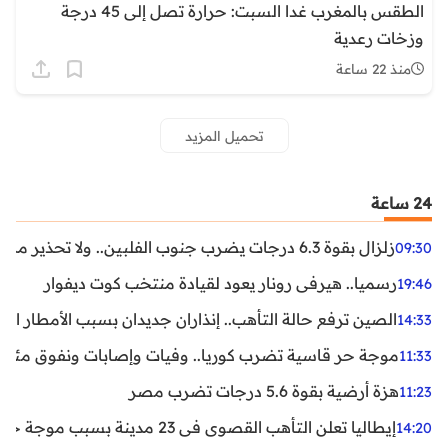
الطقس بالمغرب غدا السبت: حرارة تصل إلى 45 درجة
وزخات رعدية
منذ 22 ساعة
تحميل المزيد
24 ساعة
زلزال بقوة 6.3 درجات يضرب جنوب الفلبين.. ولا تحذير من تسونامي حتى الآن
09:30
رسميا.. هيرفي رونار يعود لقيادة منتخب كوت ديفوار
19:46
الصين ترفع حالة التأهب.. إنذاران جديدان بسبب الأمطار الغ
14:33
موجة حر قاسية تضرب كوريا.. وفيات وإصابات ونفوق مئات ا
11:33
هزة أرضية بقوة 5.6 درجات تضرب مصر
11:23
إيطاليا تعلن التأهب القصوى في 23 مدينة بسبب موجة حر شديدة
14:20