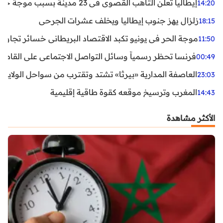
إيطاليا تعلن التأهب القصوى في 23 مدينة بسبب موجة حر شديدة
14:20
زلزال يهز جنوب إيطاليا ويخلف عشرات الجرحى
18:15
موجة الحر في يونيو تكبد الاقتصاد البريطاني خسائر تجاوزت 1.5 مليار دول
11:50
فرنسا تحظر رسمياً وسائل التواصل الاجتماعي على القاصرين دو
00:49
العاصفة المدارية «بيرثا» تشتد وتقترب من سواحل الولايات
23:03
المغرب وترسيخ موقعه كقوة طاقية إقليمية
14:43
الأكثر مشاهدة