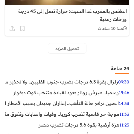
الطقس بالمغرب غدا السبت: حرارة تصل إلى 45 درجة
وزخات رعدية
منذ 10 ساعات
تحميل المزيد
24 ساعة
زلزال بقوة 6.3 درجات يضرب جنوب الفلبين.. ولا تحذير من تسونامي حتى الآن
09:30
رسميا.. هيرفي رونار يعود لقيادة منتخب كوت ديفوار
19:46
الصين ترفع حالة التأهب.. إنذاران جديدان بسبب الأمطار الغ
14:33
موجة حر قاسية تضرب كوريا.. وفيات وإصابات ونفوق مئات ا
11:33
هزة أرضية بقوة 5.6 درجات تضرب مصر
11:23