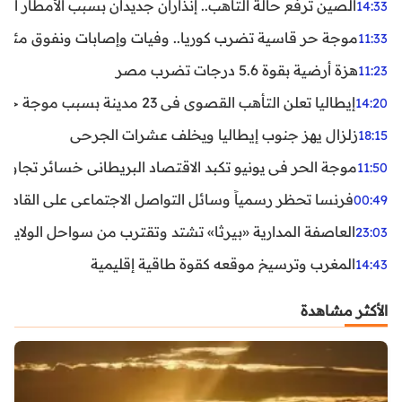
الصين ترفع حالة التأهب.. إنذاران جديدان بسبب الأمطار الغ
14:33
موجة حر قاسية تضرب كوريا.. وفيات وإصابات ونفوق مئات ا
11:33
هزة أرضية بقوة 5.6 درجات تضرب مصر
11:23
إيطاليا تعلن التأهب القصوى في 23 مدينة بسبب موجة حر شديدة
14:20
زلزال يهز جنوب إيطاليا ويخلف عشرات الجرحى
18:15
موجة الحر في يونيو تكبد الاقتصاد البريطاني خسائر تجاوزت 1.5 مليار دول
11:50
فرنسا تحظر رسمياً وسائل التواصل الاجتماعي على القاصرين دو
00:49
العاصفة المدارية «بيرثا» تشتد وتقترب من سواحل الولايات
23:03
المغرب وترسيخ موقعه كقوة طاقية إقليمية
14:43
الأكثر مشاهدة