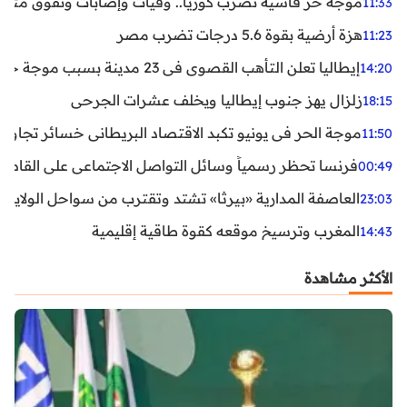
موجة حر قاسية تضرب كوريا.. وفيات وإصابات ونفوق مئات ا
11:33
هزة أرضية بقوة 5.6 درجات تضرب مصر
11:23
إيطاليا تعلن التأهب القصوى في 23 مدينة بسبب موجة حر شديدة
14:20
زلزال يهز جنوب إيطاليا ويخلف عشرات الجرحى
18:15
موجة الحر في يونيو تكبد الاقتصاد البريطاني خسائر تجاوزت 1.5 مليار دول
11:50
فرنسا تحظر رسمياً وسائل التواصل الاجتماعي على القاصرين دو
00:49
العاصفة المدارية «بيرثا» تشتد وتقترب من سواحل الولايات
23:03
المغرب وترسيخ موقعه كقوة طاقية إقليمية
14:43
الأكثر مشاهدة