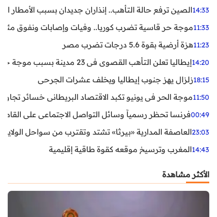
الصين ترفع حالة التأهب.. إنذاران جديدان بسبب الأمطار الغ
14:33
موجة حر قاسية تضرب كوريا.. وفيات وإصابات ونفوق مئات ا
11:33
هزة أرضية بقوة 5.6 درجات تضرب مصر
11:23
إيطاليا تعلن التأهب القصوى في 23 مدينة بسبب موجة حر شديدة
14:20
زلزال يهز جنوب إيطاليا ويخلف عشرات الجرحى
18:15
موجة الحر في يونيو تكبد الاقتصاد البريطاني خسائر تجاوزت 1.5 مليار دول
11:50
فرنسا تحظر رسمياً وسائل التواصل الاجتماعي على القاصرين دو
00:49
العاصفة المدارية «بيرثا» تشتد وتقترب من سواحل الولايات
23:03
المغرب وترسيخ موقعه كقوة طاقية إقليمية
14:43
الأكثر مشاهدة