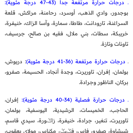
ـ درجات حرارة مرتفعة جداً (43-47 درجة مئوية):
بوجدور، وادي الذهب، أوسرد، رحامنة، مراكش، قلعة
السراغنة، تارودانت، طاطا، سمارة، وآسا الزاك، خنيفرة،
خريبكة، سطات، بني ملال، فقيه بن صالح، جرسيف،
تاونات وتازة.
ـ
درجات حرارة مرتفعة (36-41 درجة مئوية)
: دريوش،
بولمان، إفران، تاوريرت، وجدة أنجاد، الحسيمة، صفرو،
بركان، الناظور وجرادة.
ـ درجات حرارة فصلية (34-40 درجة مئوية):
إفران،
الحاجب، الخميسات، الرشيدية، اليوسفية، بولمان،
تاوريرت، تنغير، جرادة، خنيفرة، زاݣورة، سيدي قاسم،
شيشاوة، صفرو، فاس، فݣيݣ، مكناس، مولاي يعقوب،