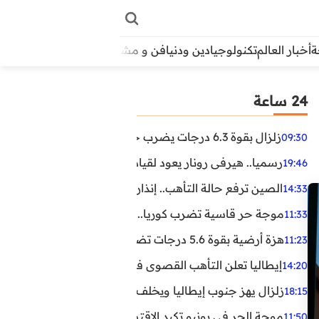
أخبار العالم
تكنولوجيا
دين ودنيا
فن و مشاهير
منوعات
الأبراج
آراء
24 ساعة
زلزال بقوة 6.3 درجات يضرب جنوب الفلبين.. ولا تحذير من تسونامي حتى الآن
09:30
رسميا.. هيرفي رونار يعود لقيادة منتخب كوت ديفوار
19:46
الصين ترفع حالة التأهب.. إنذاران جديدان بسبب الأمطار الغ
14:33
موجة حر قاسية تضرب كوريا.. وفيات وإصابات ونفوق مئات ا
11:33
هزة أرضية بقوة 5.6 درجات تضرب مصر
11:23
إيطاليا تعلن التأهب القصوى في 23 مدينة بسبب موجة حر شديدة
14:20
زلزال يهز جنوب إيطاليا ويخلف عشرات الجرحى
18:15
موجة الحر في يونيو تكبد الاقتصاد البريطاني خسائر تجاوزت 1.5 مليار دول
11:50