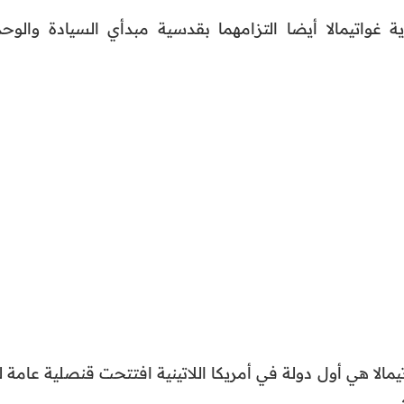
 غواتيمالا أيضا التزامهما بقدسية مبدأي السيادة والوحد
مالا هي أول دولة في أمريكا اللاتينية افتتحت قنصلية عامة ل