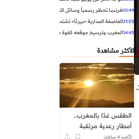
فرنسا تحظر رسمياً وسائل التواصل الاجتماعي على القاصرين دو
00:49
العاصفة المدارية «بيرثا» تشتد وتقترب من سواحل الولايات
23:03
المغرب وترسيخ موقعه كقوة طاقية إقليمية
14:43
الأكثر مشاهدة
الطقس غدًا بالمغرب..
أمطار رعدية مرتقبة
وحرارة تصل إلى 45 درجة
منذ 4 ساعات