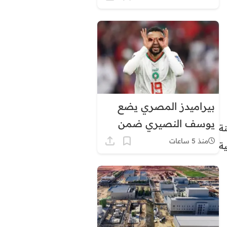
في هذه المناطق
بيراميدز المصري يضع
يوسف النصيري ضمن
ة
أولوياته الهجومية
منذ 5 ساعات
ية