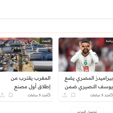
رياضة
اقتصاد
بيراميدز المصري يضع
المغرب يقترب من
يوسف النصيري ضمن
إطلاق أول مصنع
أولوياته الهجومية
للبطاريات في إفريقيا
منذ 5 ساعات
منذ 5 ساعات
تحميل المزيد