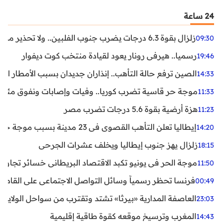
24 ساعة
زلزال بقوة 6.3 درجات يضرب جنوب الفلبين.. ولا تحذير من تسونامي حتى الآن
09:30
رسميا.. هيرفي رونار يعود لقيادة منتخب كوت ديفوار
19:46
الصين ترفع حالة التأهب.. إنذاران جديدان بسبب الأمطار الغ
14:33
موجة حر قاسية تضرب كوريا.. وفيات وإصابات ونفوق مئات ا
11:33
هزة أرضية بقوة 5.6 درجات تضرب مصر
11:23
إيطاليا تعلن التأهب القصوى في 23 مدينة بسبب موجة حر شديدة
14:20
زلزال يهز جنوب إيطاليا ويخلف عشرات الجرحى
18:15
موجة الحر في يونيو تكبد الاقتصاد البريطاني خسائر تجاوزت 1.5 مليار دول
11:50
فرنسا تحظر رسمياً وسائل التواصل الاجتماعي على القاصرين دو
00:49
العاصفة المدارية «بيرثا» تشتد وتقترب من سواحل الولايات
23:03
المغرب وترسيخ موقعه كقوة طاقية إقليمية
14:43