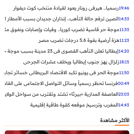
رسميا.. هيرفي رونار يعود لقيادة منتخب كوت ديفوار
19:46
الصين ترفع حالة التأهب.. إنذاران جديدان بسبب الأمطار الغ
14:33
موجة حر قاسية تضرب كوريا.. وفيات وإصابات ونفوق مئات ا
11:33
هزة أرضية بقوة 5.6 درجات تضرب مصر
11:23
إيطاليا تعلن التأهب القصوى في 23 مدينة بسبب موجة حر شديدة
14:20
زلزال يهز جنوب إيطاليا ويخلف عشرات الجرحى
18:15
موجة الحر في يونيو تكبد الاقتصاد البريطاني خسائر تجاوزت 1.5 مليار دول
11:50
فرنسا تحظر رسمياً وسائل التواصل الاجتماعي على القاصرين دو
00:49
العاصفة المدارية «بيرثا» تشتد وتقترب من سواحل الولايات
23:03
المغرب وترسيخ موقعه كقوة طاقية إقليمية
14:43
الأكثر مشاهدة