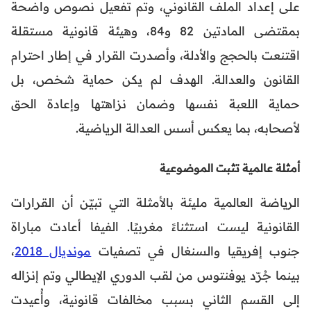
على إعداد الملف القانوني، وتم تفعيل نصوص واضحة
بمقتضى المادتين 82 و84، وهيئة قانونية مستقلة
اقتنعت بالحجج والأدلة، وأصدرت القرار في إطار احترام
القانون والعدالة. الهدف لم يكن حماية شخص، بل
حماية اللعبة نفسها وضمان نزاهتها وإعادة الحق
لأصحابه، بما يعكس أسس العدالة الرياضية.
أمثلة عالمية تثبت الموضوعية
الرياضة العالمية مليئة بالأمثلة التي تبيّن أن القرارات
القانونية ليست استثناءً مغربيًا. الفيفا أعادت مباراة
جنوب إفريقيا والسنغال في تصفيات
مونديال 2018
،
بينما جُرّد يوفنتوس من لقب الدوري الإيطالي وتم إنزاله
إلى القسم الثاني بسبب مخالفات قانونية، وأُعيدت