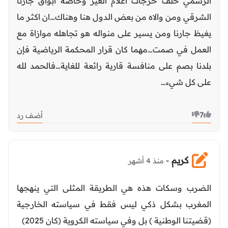
الرسمي خلف خرجات اعلام الغير وخاصة ابواق جارنا
الشرقي ومن والاه من بعض الدول هنا وهناك…ان اكثر ما
يغيظ جارنا ومن يسير على منواله هو تجاهله موازاة مع
العمل في صمت…مهما كان قرار المحكمة الرياضية فإن
بلدنا بصم على منافسة قارية رائعة للغاية…فالحمد لله
على كل شيء…
7
أضف رد
كريم
-
منذ 4 أشهر
الضرب وسكات هذه هي الطريقة المثلى التي ينهجها
المغرب بشكل ذكي ليس فقط في سياسته الخارجية
(قضيتنا الوطنية ) بل وفي سياسته الكروية (كان 2025)