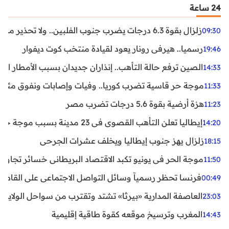
24 ساعة
زلزال بقوة 6.3 درجات يضرب جنوب الفلبين.. ولا تحذير من تسونامي حتى الآن
09:30
رسميا.. هيرفي رونار يعود لقيادة منتخب كوت ديفوار
19:46
الصين ترفع حالة التأهب.. إنذاران جديدان بسبب الأمطار الغ
14:33
موجة حر قاسية تضرب كوريا.. وفيات وإصابات ونفوق مئات ا
11:33
هزة أرضية بقوة 5.6 درجات تضرب مصر
11:23
إيطاليا تعلن التأهب القصوى في 23 مدينة بسبب موجة حر شديدة
14:20
زلزال يهز جنوب إيطاليا ويخلف عشرات الجرحى
18:15
موجة الحر في يونيو تكبد الاقتصاد البريطاني خسائر تجاوزت 1.5 مليار دول
11:50
فرنسا تحظر رسمياً وسائل التواصل الاجتماعي على القاصرين دو
00:49
العاصفة المدارية «بيرثا» تشتد وتقترب من سواحل الولايات
23:03
المغرب وترسيخ موقعه كقوة طاقية إقليمية
14:43