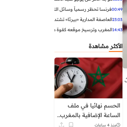
فرنسا تحظر رسمياً وسائل التواصل الاجتماعي على القاصرين دو
00:49
العاصفة المدارية «بيرثا» تشتد وتقترب من سواحل الولايات
23:03
المغرب وترسيخ موقعه كقوة طاقية إقليمية
14:43
الأكثر مشاهدة
الحسم نهائيا في ملف
الساعة الإضافية بالمغرب..
هذا موعد العودة إلى
منذ 4 ساعات