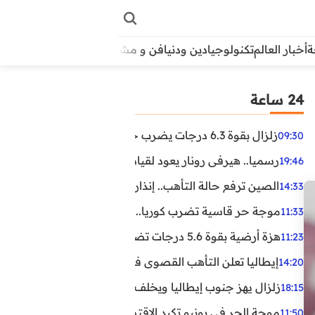
أخبار العالم
تكنولوجيا
دين ودنيا
فن و مشاهير
منوعات
الأبراج
آراء
24 ساعة
زلزال بقوة 6.3 درجات يضرب جنوب الفلبين.. ولا تحذير من تسونامي حتى الآن
09:30
رسميا.. هيرفي رونار يعود لقيادة منتخب كوت ديفوار
19:46
الصين ترفع حالة التأهب.. إنذاران جديدان بسبب الأمطار الغ
14:33
موجة حر قاسية تضرب كوريا.. وفيات وإصابات ونفوق مئات ا
11:33
هزة أرضية بقوة 5.6 درجات تضرب مصر
11:23
إيطاليا تعلن التأهب القصوى في 23 مدينة بسبب موجة حر شديدة
14:20
زلزال يهز جنوب إيطاليا ويخلف عشرات الجرحى
18:15
موجة الحر في يونيو تكبد الاقتصاد البريطاني خسائر تجاوزت 1.5 مليار دول
11:50