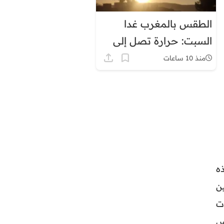
الطقس بالمغرب غدا
السبت: حرارة تصل إلى
45 درجة وزخات رعدية
منذ 10 ساعات
ه
ن
يات
كأس