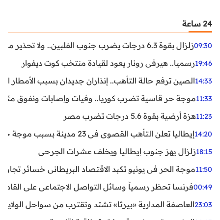
24 ساعة
زلزال بقوة 6.3 درجات يضرب جنوب الفلبين.. ولا تحذير من تسونامي حتى الآن
09:30
رسميا.. هيرفي رونار يعود لقيادة منتخب كوت ديفوار
19:46
الصين ترفع حالة التأهب.. إنذاران جديدان بسبب الأمطار الغ
14:33
موجة حر قاسية تضرب كوريا.. وفيات وإصابات ونفوق مئات ا
11:33
هزة أرضية بقوة 5.6 درجات تضرب مصر
11:23
إيطاليا تعلن التأهب القصوى في 23 مدينة بسبب موجة حر شديدة
14:20
زلزال يهز جنوب إيطاليا ويخلف عشرات الجرحى
18:15
موجة الحر في يونيو تكبد الاقتصاد البريطاني خسائر تجاوزت 1.5 مليار دول
11:50
فرنسا تحظر رسمياً وسائل التواصل الاجتماعي على القاصرين دو
00:49
العاصفة المدارية «بيرثا» تشتد وتقترب من سواحل الولايات
23:03