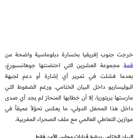
خرجت جنوب إفريقيا بخسارة دبلوماسية واضحة من
قمة
مجموعة العشرين التي احتضنتها جوهانسبورغ،
بعدما فشلت في تمرير أي إشارة أو دعم لجبهة
البوليساريو داخل البيان الختامي. ورغم الضغوط التي
مارستها بريتوريا، إلا أن خطابها المنحاز لم يجد أي صدى
داخل هذا المحفل الدولي، ما يعكس تحوّلاً عميقاً في
موازين التعاطي العالمي مع ملف الصحراء المغربية.
البيان الختامي يرسّخ قرارات مجلس الأمن فقط