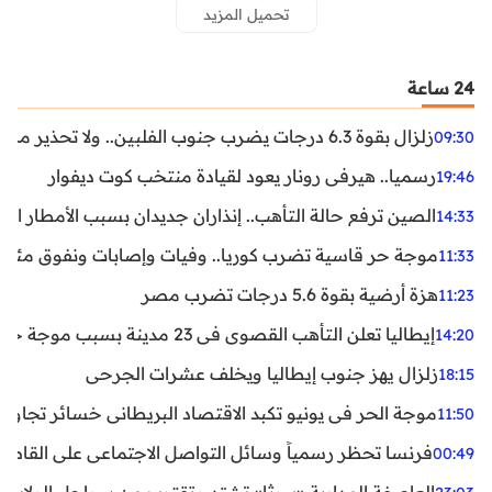
تحميل المزيد
24 ساعة
زلزال بقوة 6.3 درجات يضرب جنوب الفلبين.. ولا تحذير من تسونامي حتى الآن
09:30
رسميا.. هيرفي رونار يعود لقيادة منتخب كوت ديفوار
19:46
الصين ترفع حالة التأهب.. إنذاران جديدان بسبب الأمطار الغ
14:33
موجة حر قاسية تضرب كوريا.. وفيات وإصابات ونفوق مئات ا
11:33
هزة أرضية بقوة 5.6 درجات تضرب مصر
11:23
إيطاليا تعلن التأهب القصوى في 23 مدينة بسبب موجة حر شديدة
14:20
زلزال يهز جنوب إيطاليا ويخلف عشرات الجرحى
18:15
موجة الحر في يونيو تكبد الاقتصاد البريطاني خسائر تجاوزت 1.5 مليار دول
11:50
فرنسا تحظر رسمياً وسائل التواصل الاجتماعي على القاصرين دو
00:49
العاصفة المدارية «بيرثا» تشتد وتقترب من سواحل الولايات