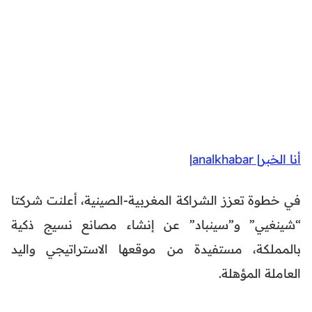
أنا الخبر| analkhabar|
في خطوة تعزز الشراكة المغربية-الصينية، أعلنت شركتا
“شينغيي” و”سينباد” عن إنشاء مصانع نسيج ذكية
بالمملكة، مستفيدة من موقعها الاستراتيجي واليد
العاملة المؤهلة.