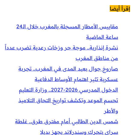
إقرأ أيضا
مقاييس الأمطار المسجلة بالمغرب خلال الـ24
ساعة الماضية
نشرة إنذارية.. موجة حر وزخات رعدية تضرب عدداً
من مناطق المغرب
صاروخ جوال بعيد المدى في المغرب.. تجربة
عسكرية تثير اهتمام الأوساط الدفاعية
الدخول المدرسي 2026-2027.. وزارة التعليم
تحسم الموعد وتكشف تواريخ التحاق التلاميذ
والأطر
شمس الدين الطالبي أمام مفترق طرق.. غلطة
سراي يتحرك وسندرلاند يجهز بديلا