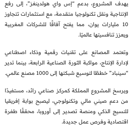
يهدف المشروع، بدعم “إس واي هولدينغز”، إلى رفع
الإنتاجية ونقل تكنولوجيا متقدمة، مع استثمارات تتجاوز
10 مليارات يوان، مما يفتح آفاقًا للشركات المغربية
ويعزز تنافسيتها عالميًا.
وتعتمد المصانع على تقنيات رقمية وذكاء اصطناعي
لإدارة الإنتاج، مواكبة الثورة الصناعية الرابعة، بينما تدير
“سينباد” خططًا لتوسيع شبكتها إلى 1000 مصنع عالمي.
ويرسخ المشروع المملكة كمركز صناعي رائد، مستفيدًا
من دعم صيني مالي وتكنولوجي، ليصبح بوابة إفريقيا
للنسيج الذكي ومنصة تصدير إلى أوروبا، محققًا طفرة
اقتصادية وفرص عمل جديدة.