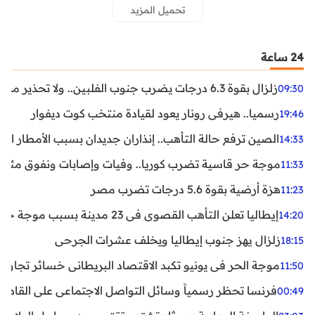
تحميل المزيد
24 ساعة
زلزال بقوة 6.3 درجات يضرب جنوب الفلبين.. ولا تحذير من تسونامي حتى الآن
09:30
رسميا.. هيرفي رونار يعود لقيادة منتخب كوت ديفوار
19:46
الصين ترفع حالة التأهب.. إنذاران جديدان بسبب الأمطار الغ
14:33
موجة حر قاسية تضرب كوريا.. وفيات وإصابات ونفوق مئات ا
11:33
هزة أرضية بقوة 5.6 درجات تضرب مصر
11:23
إيطاليا تعلن التأهب القصوى في 23 مدينة بسبب موجة حر شديدة
14:20
زلزال يهز جنوب إيطاليا ويخلف عشرات الجرحى
18:15
موجة الحر في يونيو تكبد الاقتصاد البريطاني خسائر تجاوزت 1.5 مليار دول
11:50
فرنسا تحظر رسمياً وسائل التواصل الاجتماعي على القاصرين دو
00:49