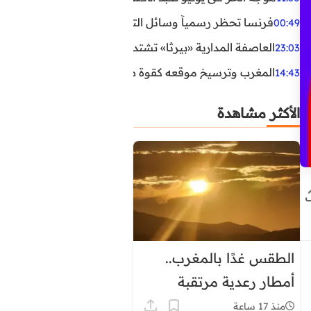
فرنسا تحظر رسمياً وسائل التواصل الاجتماعي على القاصرين دو
00:49
العاصفة المدارية «بيرثا» تشتد وتقترب من سواحل الولايات
23:03
المغرب وترسيخ موقعه كقوة طاقية إقليمية
14:43
الأكثر مشاهدة
الطقس غدًا بالمغرب..
أمطار رعدية مرتقبة
وحرارة تصل إلى 45 درجة
منذ 17 ساعة