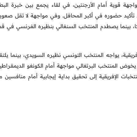
جهة قوية أمام الأرجنتين، في لقاء يجمع بين خبرة البط
أكيد حضوره في أكبر المحافل. وفي مواجهة لا تقل صعوبة
، بينما يصطدم المنتخب السنغالي بنظيره الفرنسي في قم
ريقية، يواجه المنتخب التونسي نظيره السويدي، بينما يلتق
يخوض المنتخب البرتغالي مواجهة أمام الكونغو الديمقراطية
خبات الإفريقية إلى تحقيق بداية إيجابية أمام منافسين م