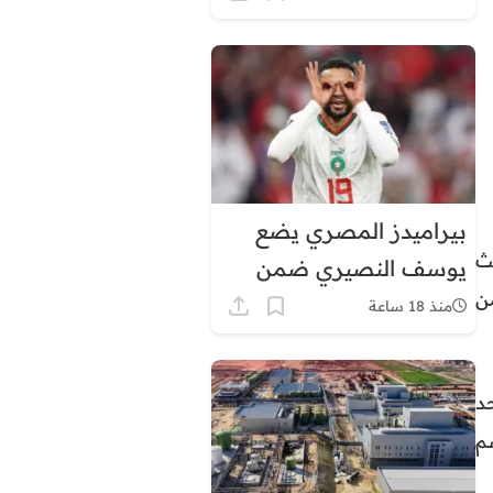
في هذه المناطق
بيراميدز المصري يضع
 حيث
يوسف النصيري ضمن
ن
أولوياته الهجومية
منذ 18 ساعة
د
م