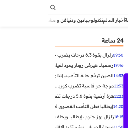
أخبار العالم
تكنولوجيا
دين ودنيا
فن و مشاهير
منوعات
الأبراج
آراء
24 ساعة
زلزال بقوة 6.3 درجات يضرب جنوب الفلبين.. ولا تحذير من تسونامي حتى الآن
09:30
رسميا.. هيرفي رونار يعود لقيادة منتخب كوت ديفوار
19:46
الصين ترفع حالة التأهب.. إنذاران جديدان بسبب الأمطار الغ
14:33
موجة حر قاسية تضرب كوريا.. وفيات وإصابات ونفوق مئات ا
11:33
هزة أرضية بقوة 5.6 درجات تضرب مصر
11:23
إيطاليا تعلن التأهب القصوى في 23 مدينة بسبب موجة حر شديدة
14:20
زلزال يهز جنوب إيطاليا ويخلف عشرات الجرحى
18:15
موجة الحر في يونيو تكبد الاقتصاد البريطاني خسائر تجاوزت 1.5 مليار دول
11:50