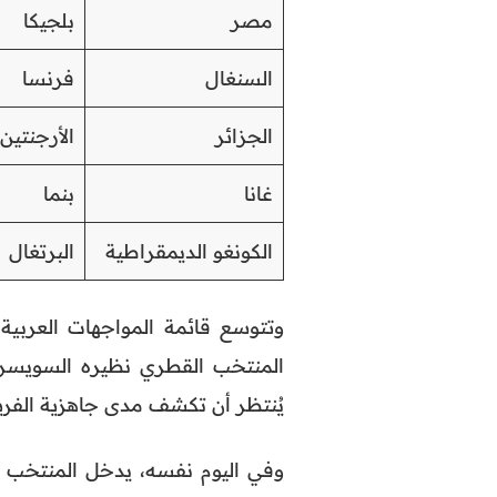
مصر
بلجيكا
السنغال
فرنسا
الجزائر
الأرجنتين
غانا
بنما
الكونغو الديمقراطية
البرتغال
وتتوسع قائمة المواجهات العربية
يُنتظر أن تكشف مدى جاهزية الفر