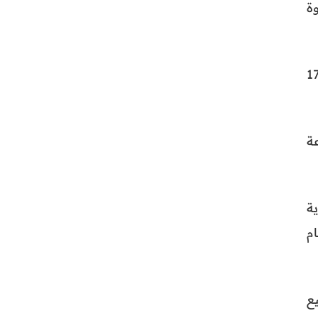
وة
عراقي، فسيكون على موعد مع مواجهة قوية أمام منتخب النرويج يوم الثلاثاء 17
2026 عند الساعة
ة
ام
 ذلك جميع