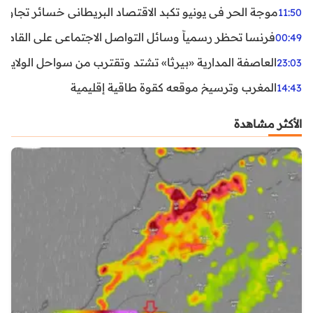
موجة الحر في يونيو تكبد الاقتصاد البريطاني خسائر تجاوزت 1.5 مليار دول
11:50
فرنسا تحظر رسمياً وسائل التواصل الاجتماعي على القاصرين دو
00:49
العاصفة المدارية «بيرثا» تشتد وتقترب من سواحل الولايات
23:03
المغرب وترسيخ موقعه كقوة طاقية إقليمية
14:43
الأكثر مشاهدة