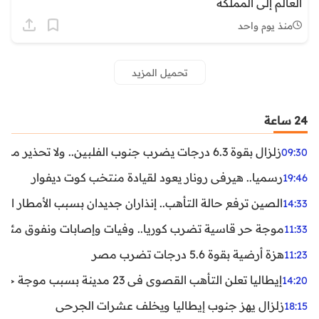
العالم إلى المملكة
منذ يوم واحد
تحميل المزيد
24 ساعة
زلزال بقوة 6.3 درجات يضرب جنوب الفلبين.. ولا تحذير من تسونامي حتى الآن
09:30
رسميا.. هيرفي رونار يعود لقيادة منتخب كوت ديفوار
19:46
الصين ترفع حالة التأهب.. إنذاران جديدان بسبب الأمطار الغ
14:33
موجة حر قاسية تضرب كوريا.. وفيات وإصابات ونفوق مئات ا
11:33
هزة أرضية بقوة 5.6 درجات تضرب مصر
11:23
إيطاليا تعلن التأهب القصوى في 23 مدينة بسبب موجة حر شديدة
14:20
زلزال يهز جنوب إيطاليا ويخلف عشرات الجرحى
18:15