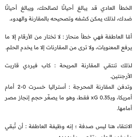
الخطأ العادي قد يبالغ أحيانًا لصالحك، ويبالغ أحيانًا
ضدك، لذلك يمكن كشفه وتصحيحه بالمقارنة والهدوء.
أمّا العاطفة فهي خطأ منحاز : لا تختار من الأرقام إلا ما
يرفع المعنويات، ولا ترى من المقارنات إلا ما يخدم الحلم.
لذلك تنتقي المقارنة المريحة : كاب فيردي قاربت
الأرجنتين.
وتدفن المقارنة المحرجة : أستراليا خسرت 0-2 أمام
أمريكا، وبـ0.35 xG فقط، وهو ما يصغّر حجم إنجاز مصر
أمامها.
الانتقاء هنا ليس صدفة ؛ إنه وظيفة العاطفة : أن تُبقي
ما يخدم الحلم، وتقصي ما يهدده.