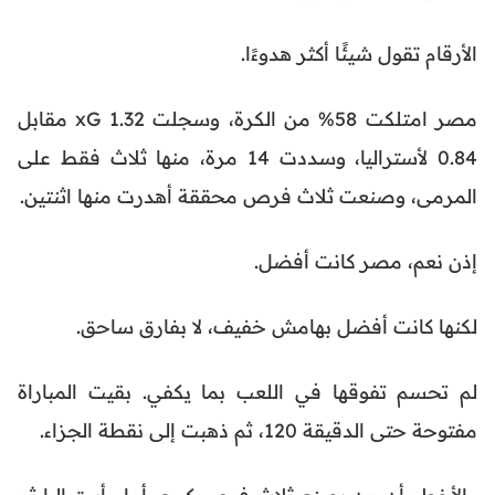
الأرقام تقول شيئًا أكثر هدوءًا.
مصر امتلكت 58% من الكرة، وسجلت 1.32 xG مقابل
0.84 لأستراليا، وسددت 14 مرة، منها ثلاث فقط على
المرمى، وصنعت ثلاث فرص محققة أهدرت منها اثنتين.
إذن نعم، مصر كانت أفضل.
لكنها كانت أفضل بهامش خفيف، لا بفارق ساحق.
لم تحسم تفوقها في اللعب بما يكفي. بقيت المباراة
مفتوحة حتى الدقيقة 120، ثم ذهبت إلى نقطة الجزاء.