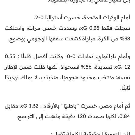
أمام الولايات المتحدة، خسرت أستراليا 0-2.
سجلت فقط 0.35 xG، وسددت خمس مرات، وامتلكت
38% من الكرة. مباراة كشفت سقفها الهجومي بوضوح.
وأمام باراغواي، تعادلت 0-0، وكانت أفضل قليلًا : 0.55
xG، 12 تسديدة، 56% استحواذ. لكنها ظلت ضمن الإطار
نفسه: منتخب محدود هجوميًا، متذبذب، لا يملك تهديدًا
ثابتًا.
ثم أمام مصر، خسرت “باطنيًا” بالأرقام : 1.32 xG مقابل
0.84، لكنها صمدت 120 دقيقة وذهبت إلى الترجيح.
إذن الصورة الحقيقية الكاملة تقول :