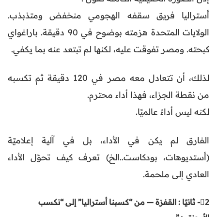
أستراليا فريق سقفه الهجومي منخفض ومتذبذب.
الولايات المتحدة هزمته بوضوح في 90 دقيقة. باراغواي
كبحته. ومصر تفوقت عليه، لكنها لم تبتعد عنه بما يكفي.
لذلك، أن تتعادل معه مصر في 120 دقيقة ثم تكسبه
من نقطة الجزاء، فهذا أداء محترم.
لكنه ليس أداءً عالميًا.
الفارق لم يكن في الأداء، بل في آلية إعلاميّة
(أستديوهات، بودكاست..الخ) تعرف كيف تحوّل الأداء
العادي إلى ملحمة.
2⃣- ثانيًا : القفزة — من “كسبنا أستراليا” إلى “نكسب