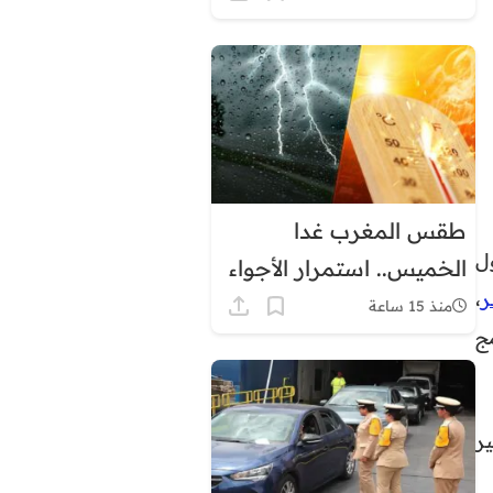
طقس المغرب غدا
ل
الخميس.. استمرار الأجواء
ر
،
الحارة مع زخات رعدية
منذ 15 ساعة
ج
وهذه درجات الحرارة
المرتقبة
قاضي بتغيير