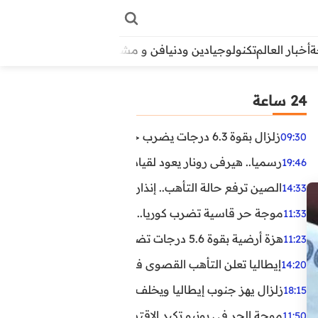
أخبار العالم
تكنولوجيا
دين ودنيا
فن و مشاهير
منوعات
الأبراج
آراء
24 ساعة
زلزال بقوة 6.3 درجات يضرب جنوب الفلبين.. ولا تحذير من تسونامي حتى الآن
09:30
رسميا.. هيرفي رونار يعود لقيادة منتخب كوت ديفوار
19:46
الصين ترفع حالة التأهب.. إنذاران جديدان بسبب الأمطار الغ
14:33
موجة حر قاسية تضرب كوريا.. وفيات وإصابات ونفوق مئات ا
11:33
هزة أرضية بقوة 5.6 درجات تضرب مصر
11:23
إيطاليا تعلن التأهب القصوى في 23 مدينة بسبب موجة حر شديدة
14:20
زلزال يهز جنوب إيطاليا ويخلف عشرات الجرحى
18:15
موجة الحر في يونيو تكبد الاقتصاد البريطاني خسائر تجاوزت 1.5 مليار دول
11:50