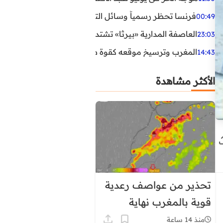
فرنسا تحظر رسمياً وسائل التواصل الاجتماعي على القاصرين دو
00:49
العاصفة المدارية «بيرثا» تشتد وتقترب من سواحل الولايات
23:03
المغرب وترسيخ موقعه كقوة طاقية إقليمية
14:43
الأكثر مشاهدة
تحذير من عواصف رعدية
قوية بالمغرب نهاية
الأسبوع
منذ 14 ساعة