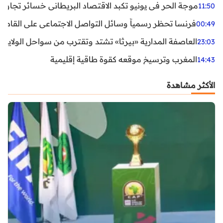
موجة الحر في يونيو تكبد الاقتصاد البريطاني خسائر تجاوزت 1.5 مليار دول
11:50
فرنسا تحظر رسمياً وسائل التواصل الاجتماعي على القاصرين دو
00:49
العاصفة المدارية «بيرثا» تشتد وتقترب من سواحل الولايات
23:03
المغرب وترسيخ موقعه كقوة طاقية إقليمية
14:43
الأكثر مشاهدة