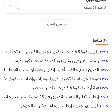
منذ 19 ساعة
تحميل المزيد
24 ساعة
زلزال بقوة 6.3 درجات يضرب جنوب الفلبين.. ولا تحذير من تسونامي حتى الآن
09:30
رسميا.. هيرفي رونار يعود لقيادة منتخب كوت ديفوار
19:46
الصين ترفع حالة التأهب.. إنذاران جديدان بسبب الأمطار الغ
14:33
موجة حر قاسية تضرب كوريا.. وفيات وإصابات ونفوق مئات ا
11:33
هزة أرضية بقوة 5.6 درجات تضرب مصر
11:23
إيطاليا تعلن التأهب القصوى في 23 مدينة بسبب موجة حر شديدة
14:20
زلزال يهز جنوب إيطاليا ويخلف عشرات الجرحى
18:15