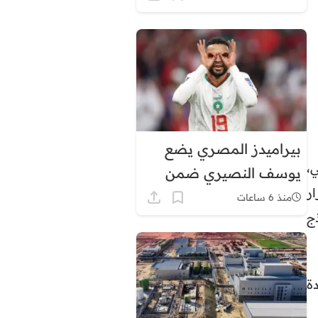
في هذه المناطق
بيراميدز المصري يضع
النهائي،
يوسف النصيري ضمن
ر
أولوياته الهجومية
منذ 6 ساعات
ج
ة