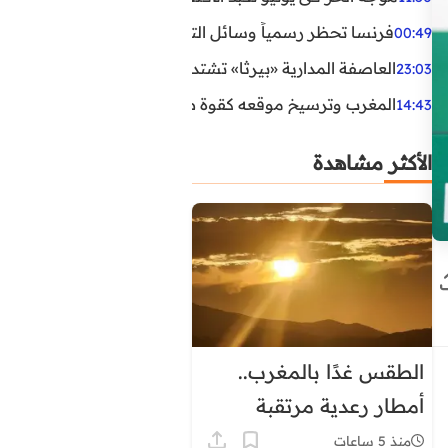
فرنسا تحظر رسمياً وسائل التواصل الاجتماعي على القاصرين دو
00:49
العاصفة المدارية «بيرثا» تشتد وتقترب من سواحل الولايات
23:03
المغرب وترسيخ موقعه كقوة طاقية إقليمية
14:43
الأكثر مشاهدة
الطقس غدًا بالمغرب..
أمطار رعدية مرتقبة
وحرارة تصل إلى 45 درجة
منذ 5 ساعات