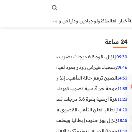
أخبار العالم
تكنولوجيا
دين ودنيا
فن و مشاهير
منوعات
الأبراج
آراء
24 ساعة
زلزال بقوة 6.3 درجات يضرب جنوب الفلبين.. ولا تحذير من تسونامي حتى الآن
09:30
رسميا.. هيرفي رونار يعود لقيادة منتخب كوت ديفوار
19:46
الصين ترفع حالة التأهب.. إنذاران جديدان بسبب الأمطار الغ
14:33
موجة حر قاسية تضرب كوريا.. وفيات وإصابات ونفوق مئات ا
11:33
هزة أرضية بقوة 5.6 درجات تضرب مصر
11:23
إيطاليا تعلن التأهب القصوى في 23 مدينة بسبب موجة حر شديدة
14:20
زلزال يهز جنوب إيطاليا ويخلف عشرات الجرحى
18:15
موجة الحر في يونيو تكبد الاقتصاد البريطاني خسائر تجاوزت 1.5 مليار دول
11:50