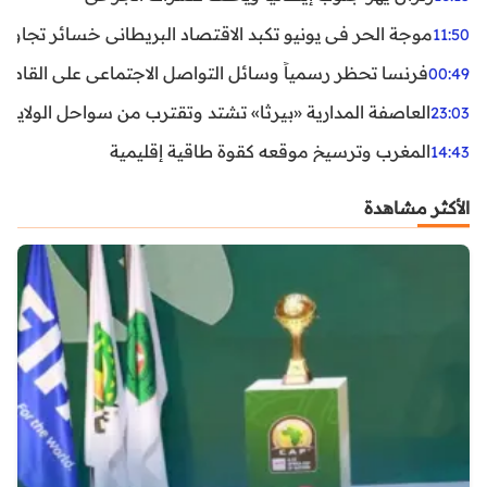
موجة الحر في يونيو تكبد الاقتصاد البريطاني خسائر تجاوزت 1.5 مليار دول
11:50
فرنسا تحظر رسمياً وسائل التواصل الاجتماعي على القاصرين دو
00:49
العاصفة المدارية «بيرثا» تشتد وتقترب من سواحل الولايات
23:03
المغرب وترسيخ موقعه كقوة طاقية إقليمية
14:43
الأكثر مشاهدة