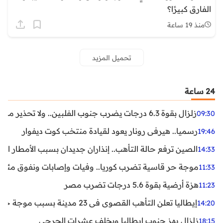
الفارق كبيرًا؟
منذ 19 ساعة
تحميل المزيد
24 ساعة
زلزال بقوة 6.3 درجات يضرب جنوب الفلبين.. ولا تحذير من تسونامي حتى الآن
09:30
رسميا.. هيرفي رونار يعود لقيادة منتخب كوت ديفوار
19:46
الصين ترفع حالة التأهب.. إنذاران جديدان بسبب الأمطار الغ
14:33
موجة حر قاسية تضرب كوريا.. وفيات وإصابات ونفوق مئات ا
11:33
هزة أرضية بقوة 5.6 درجات تضرب مصر
11:23
إيطاليا تعلن التأهب القصوى في 23 مدينة بسبب موجة حر شديدة
14:20
زلزال يهز جنوب إيطاليا ويخلف عشرات الجرحى
18:15