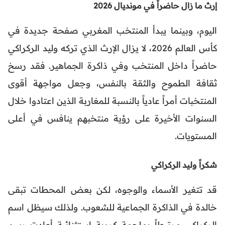
إرث ما زال حاضراً في مونديال 2026
اليوم، وبينما يبدأ المنتخب المغربي صفحة جديدة في
كأس العالم 2026، لا يزال الإرث الذي تركه وليد الركراكي
حاضراً داخل المنتخب وفي ذاكرة الجماهير. فقد رسخ
ثقافة الطموح والثقة بالنفس، وجعل مواجهة أقوى
المنتخبات أمراً عادياً بالنسبة للمغاربة الذين اعتادوا خلال
السنوات الأخيرة على رؤية منتخبهم ينافس في أعلى
المستويات.
شكراً وليد الركراكي
قد تتغير الأسماء والوجوه، لكن بعض المحطات تبقى
خالدة في الذاكرة الجماعية للشعوب. ولذلك سيظل اسم
الركراكي مرتبطاً بملحمة كروية استثنائية أعادت رسم