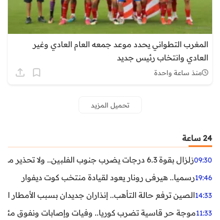
المغرب التطواني يحدد موعد جمعه العام العادي وغير
العادي وانتخاب رئيس جديد
منذ ساعة واحدة
تحميل المزيد
24 ساعة
زلزال بقوة 6.3 درجات يضرب جنوب الفلبين.. ولا تحذير من تسونامي حتى الآن
09:30
رسميا.. هيرفي رونار يعود لقيادة منتخب كوت ديفوار
19:46
الصين ترفع حالة التأهب.. إنذاران جديدان بسبب الأمطار الغ
14:33
موجة حر قاسية تضرب كوريا.. وفيات وإصابات ونفوق مئات ا
11:33