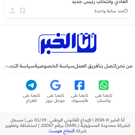
العادي وانتخاب رئيس جديد
منذ ساعة واحدة
من نحن
اتصل بنا
فريق العمل
سياسة الخصوصية
سياسة التصحيح
تابعنا على
تابعنا على
تابعنا على
تابعنا على
واتساب
فايسبوك
جوجل نيوز
تلغرام
أنا الخبر © 2026 | الإيداع القانوني الوطني : 01/19 ص | مسجل
كشركة محدودة المسؤولية (SARL) برقم 22067. | استضافة وتطوير
شركة
النجاح هوست