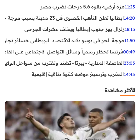
هزة أرضية بقوة 5.6 درجات تضرب مصر
11:23
إيطاليا تعلن التأهب القصوى في 23 مدينة بسبب موجة حر شديدة
14:20
زلزال يهز جنوب إيطاليا ويخلف عشرات الجرحى
18:15
موجة الحر في يونيو تكبد الاقتصاد البريطاني خسائر تجاوزت 1.5 مليار دول
11:50
فرنسا تحظر رسمياً وسائل التواصل الاجتماعي على القاصرين دو
00:49
العاصفة المدارية «بيرثا» تشتد وتقترب من سواحل الولايات
23:03
المغرب وترسيخ موقعه كقوة طاقية إقليمية
14:43
الأكثر مشاهدة