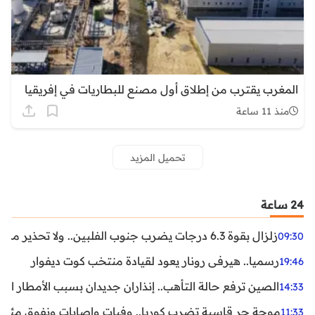
المغرب يقترب من إطلاق أول مصنع للبطاريات في إفريقيا
منذ 11 ساعة
تحميل المزيد
24 ساعة
زلزال بقوة 6.3 درجات يضرب جنوب الفلبين.. ولا تحذير من تسونامي حتى الآن
09:30
رسميا.. هيرفي رونار يعود لقيادة منتخب كوت ديفوار
19:46
الصين ترفع حالة التأهب.. إنذاران جديدان بسبب الأمطار الغ
14:33
موجة حر قاسية تضرب كوريا.. وفيات وإصابات ونفوق مئات ا
11:33