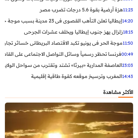
هزة أرضية بقوة 5.6 درجات تضرب مصر
11:23
إيطاليا تعلن التأهب القصوى في 23 مدينة بسبب موجة حر شديدة
14:20
زلزال يهز جنوب إيطاليا ويخلف عشرات الجرحى
18:15
موجة الحر في يونيو تكبد الاقتصاد البريطاني خسائر تجاوزت 1.5 مليار دول
11:50
فرنسا تحظر رسمياً وسائل التواصل الاجتماعي على القاصرين دو
00:49
العاصفة المدارية «بيرثا» تشتد وتقترب من سواحل الولايات
23:03
المغرب وترسيخ موقعه كقوة طاقية إقليمية
14:43
الأكثر مشاهدة