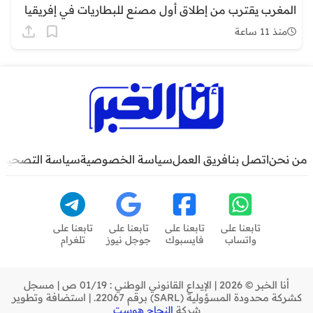
المغرب يقترب من إطلاق أول مصنع للبطاريات في إفريقيا
منذ 11 ساعة
من نحن
اتصل بنا
فريق العمل
سياسة الخصوصية
سياسة التصحيح
تابعنا على
تابعنا على
تابعنا على
تابعنا على
واتساب
فايسبوك
جوجل نيوز
تلغرام
أنا الخبر © 2026 | الإيداع القانوني الوطني : 01/19 ص | مسجل
كشركة محدودة المسؤولية (SARL) برقم 22067. | استضافة وتطوير
شركة
النجاح هوست