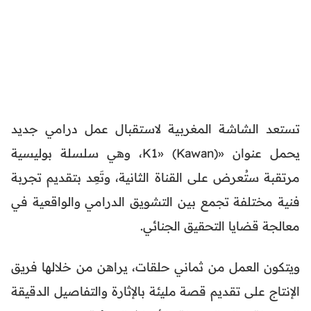
تستعد الشاشة المغربية لاستقبال عمل درامي جديد
يحمل عنوان «K1» (Kawan)، وهي سلسلة بوليسية
مرتقبة ستُعرض على القناة الثانية، وتَعِد بتقديم تجربة
فنية مختلفة تجمع بين التشويق الدرامي والواقعية في
معالجة قضايا التحقيق الجنائي.
ويتكون العمل من ثماني حلقات، يراهن من خلالها فريق
الإنتاج على تقديم قصة مليئة بالإثارة والتفاصيل الدقيقة