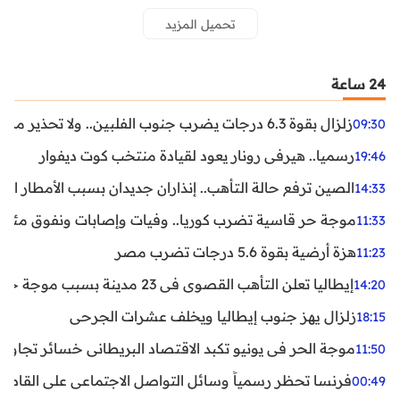
تحميل المزيد
24 ساعة
زلزال بقوة 6.3 درجات يضرب جنوب الفلبين.. ولا تحذير من تسونامي حتى الآن
09:30
رسميا.. هيرفي رونار يعود لقيادة منتخب كوت ديفوار
19:46
الصين ترفع حالة التأهب.. إنذاران جديدان بسبب الأمطار الغ
14:33
موجة حر قاسية تضرب كوريا.. وفيات وإصابات ونفوق مئات ا
11:33
هزة أرضية بقوة 5.6 درجات تضرب مصر
11:23
إيطاليا تعلن التأهب القصوى في 23 مدينة بسبب موجة حر شديدة
14:20
زلزال يهز جنوب إيطاليا ويخلف عشرات الجرحى
18:15
موجة الحر في يونيو تكبد الاقتصاد البريطاني خسائر تجاوزت 1.5 مليار دول
11:50
فرنسا تحظر رسمياً وسائل التواصل الاجتماعي على القاصرين دو
00:49