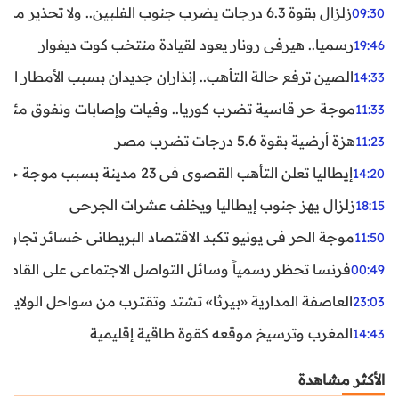
زلزال بقوة 6.3 درجات يضرب جنوب الفلبين.. ولا تحذير من تسونامي حتى الآن
09:30
رسميا.. هيرفي رونار يعود لقيادة منتخب كوت ديفوار
19:46
الصين ترفع حالة التأهب.. إنذاران جديدان بسبب الأمطار الغ
14:33
موجة حر قاسية تضرب كوريا.. وفيات وإصابات ونفوق مئات ا
11:33
هزة أرضية بقوة 5.6 درجات تضرب مصر
11:23
إيطاليا تعلن التأهب القصوى في 23 مدينة بسبب موجة حر شديدة
14:20
زلزال يهز جنوب إيطاليا ويخلف عشرات الجرحى
18:15
موجة الحر في يونيو تكبد الاقتصاد البريطاني خسائر تجاوزت 1.5 مليار دول
11:50
فرنسا تحظر رسمياً وسائل التواصل الاجتماعي على القاصرين دو
00:49
العاصفة المدارية «بيرثا» تشتد وتقترب من سواحل الولايات
23:03
المغرب وترسيخ موقعه كقوة طاقية إقليمية
14:43
الأكثر مشاهدة