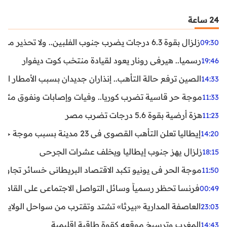
24 ساعة
زلزال بقوة 6.3 درجات يضرب جنوب الفلبين.. ولا تحذير من تسونامي حتى الآن
09:30
رسميا.. هيرفي رونار يعود لقيادة منتخب كوت ديفوار
19:46
الصين ترفع حالة التأهب.. إنذاران جديدان بسبب الأمطار الغ
14:33
موجة حر قاسية تضرب كوريا.. وفيات وإصابات ونفوق مئات ا
11:33
هزة أرضية بقوة 5.6 درجات تضرب مصر
11:23
إيطاليا تعلن التأهب القصوى في 23 مدينة بسبب موجة حر شديدة
14:20
زلزال يهز جنوب إيطاليا ويخلف عشرات الجرحى
18:15
موجة الحر في يونيو تكبد الاقتصاد البريطاني خسائر تجاوزت 1.5 مليار دول
11:50
فرنسا تحظر رسمياً وسائل التواصل الاجتماعي على القاصرين دو
00:49
العاصفة المدارية «بيرثا» تشتد وتقترب من سواحل الولايات
23:03
المغرب وترسيخ موقعه كقوة طاقية إقليمية
14:43