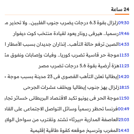
24 ساعة
زلزال بقوة 6.3 درجات يضرب جنوب الفلبين.. ولا تحذير من تسونامي حتى الآن
09:30
رسميا.. هيرفي رونار يعود لقيادة منتخب كوت ديفوار
19:46
الصين ترفع حالة التأهب.. إنذاران جديدان بسبب الأمطار الغ
14:33
موجة حر قاسية تضرب كوريا.. وفيات وإصابات ونفوق مئات ا
11:33
هزة أرضية بقوة 5.6 درجات تضرب مصر
11:23
إيطاليا تعلن التأهب القصوى في 23 مدينة بسبب موجة حر شديدة
14:20
زلزال يهز جنوب إيطاليا ويخلف عشرات الجرحى
18:15
موجة الحر في يونيو تكبد الاقتصاد البريطاني خسائر تجاوزت 1.5 مليار دول
11:50
فرنسا تحظر رسمياً وسائل التواصل الاجتماعي على القاصرين دو
00:49
العاصفة المدارية «بيرثا» تشتد وتقترب من سواحل الولايات
23:03
المغرب وترسيخ موقعه كقوة طاقية إقليمية
14:43