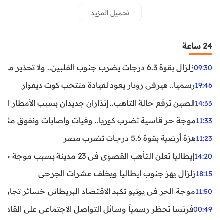
تحميل المزيد
24 ساعة
زلزال بقوة 6.3 درجات يضرب جنوب الفلبين.. ولا تحذير من تسونامي حتى الآن
09:30
رسميا.. هيرفي رونار يعود لقيادة منتخب كوت ديفوار
19:46
الصين ترفع حالة التأهب.. إنذاران جديدان بسبب الأمطار الغ
14:33
موجة حر قاسية تضرب كوريا.. وفيات وإصابات ونفوق مئات ا
11:33
هزة أرضية بقوة 5.6 درجات تضرب مصر
11:23
إيطاليا تعلن التأهب القصوى في 23 مدينة بسبب موجة حر شديدة
14:20
زلزال يهز جنوب إيطاليا ويخلف عشرات الجرحى
18:15
موجة الحر في يونيو تكبد الاقتصاد البريطاني خسائر تجاوزت 1.5 مليار دول
11:50
فرنسا تحظر رسمياً وسائل التواصل الاجتماعي على القاصرين دو
00:49