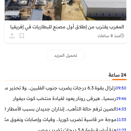
المغرب يقترب من إطلاق أول مصنع للبطاريات في إفريقيا
منذ 8 ساعات
تحميل المزيد
24 ساعة
زلزال بقوة 6.3 درجات يضرب جنوب الفلبين.. ولا تحذير من تسونامي حتى الآن
09:30
رسميا.. هيرفي رونار يعود لقيادة منتخب كوت ديفوار
19:46
الصين ترفع حالة التأهب.. إنذاران جديدان بسبب الأمطار الغ
14:33
موجة حر قاسية تضرب كوريا.. وفيات وإصابات ونفوق مئات ا
11:33
هزة أرضية بقوة 5.6 درجات تضرب مصر
11:23