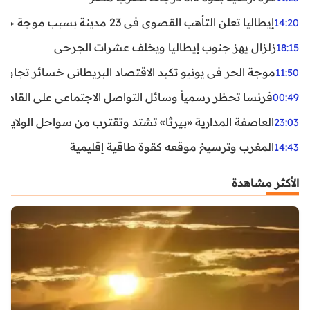
إيطاليا تعلن التأهب القصوى في 23 مدينة بسبب موجة حر شديدة
14:20
زلزال يهز جنوب إيطاليا ويخلف عشرات الجرحى
18:15
موجة الحر في يونيو تكبد الاقتصاد البريطاني خسائر تجاوزت 1.5 مليار دول
11:50
فرنسا تحظر رسمياً وسائل التواصل الاجتماعي على القاصرين دو
00:49
العاصفة المدارية «بيرثا» تشتد وتقترب من سواحل الولايات
23:03
المغرب وترسيخ موقعه كقوة طاقية إقليمية
14:43
الأكثر مشاهدة