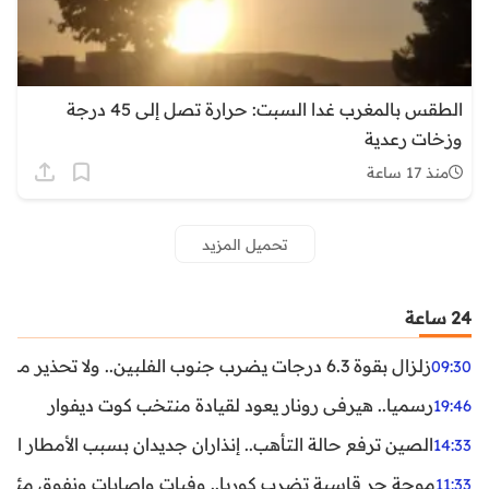
الطقس بالمغرب غدا السبت: حرارة تصل إلى 45 درجة
وزخات رعدية
منذ 17 ساعة
تحميل المزيد
24 ساعة
زلزال بقوة 6.3 درجات يضرب جنوب الفلبين.. ولا تحذير من تسونامي حتى الآن
09:30
رسميا.. هيرفي رونار يعود لقيادة منتخب كوت ديفوار
19:46
الصين ترفع حالة التأهب.. إنذاران جديدان بسبب الأمطار الغ
14:33
موجة حر قاسية تضرب كوريا.. وفيات وإصابات ونفوق مئات ا
11:33