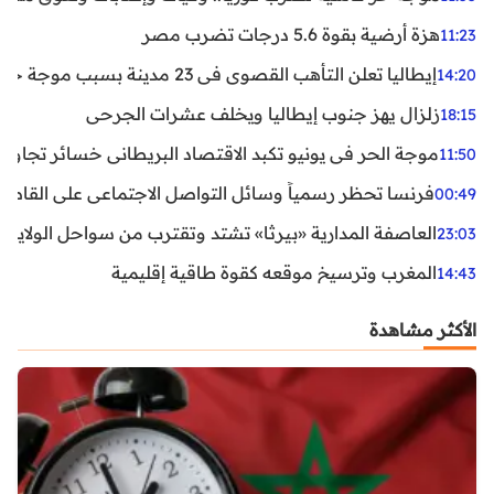
هزة أرضية بقوة 5.6 درجات تضرب مصر
11:23
إيطاليا تعلن التأهب القصوى في 23 مدينة بسبب موجة حر شديدة
14:20
زلزال يهز جنوب إيطاليا ويخلف عشرات الجرحى
18:15
موجة الحر في يونيو تكبد الاقتصاد البريطاني خسائر تجاوزت 1.5 مليار دول
11:50
فرنسا تحظر رسمياً وسائل التواصل الاجتماعي على القاصرين دو
00:49
العاصفة المدارية «بيرثا» تشتد وتقترب من سواحل الولايات
23:03
المغرب وترسيخ موقعه كقوة طاقية إقليمية
14:43
الأكثر مشاهدة