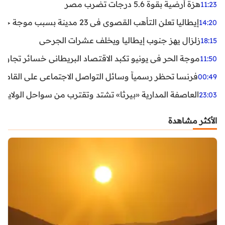
هزة أرضية بقوة 5.6 درجات تضرب مصر
11:23
إيطاليا تعلن التأهب القصوى في 23 مدينة بسبب موجة حر شديدة
14:20
زلزال يهز جنوب إيطاليا ويخلف عشرات الجرحى
18:15
موجة الحر في يونيو تكبد الاقتصاد البريطاني خسائر تجاوزت 1.5 مليار دول
11:50
فرنسا تحظر رسمياً وسائل التواصل الاجتماعي على القاصرين دو
00:49
العاصفة المدارية «بيرثا» تشتد وتقترب من سواحل الولايات
23:03
الأكثر مشاهدة