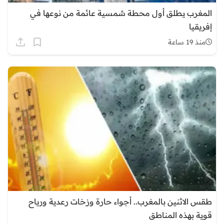
المغرب يطلق أول محطة شمسية عائمة من نوعها في
إفريقيا
منذ 19 ساعة
طقس الاثنين بالمغرب.. أجواء حارة وزخات رعدية ورياح
قوية بهذه المناطق