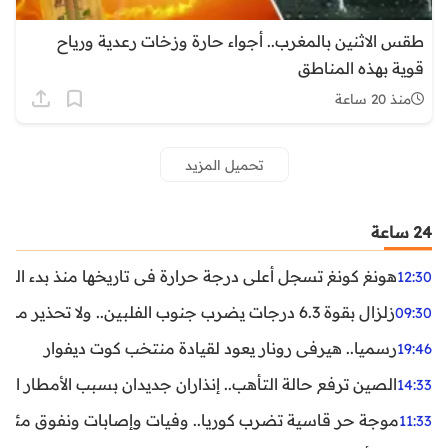
طقس الاثنين بالمغرب.. أجواء حارة وزخات رعدية ورياح
قوية بهذه المناطق
منذ 20 ساعة
تحميل المزيد
24 ساعة
هونغ كونغ تسجل أعلى درجة حرارة في تاريخها منذ بدء القياسات
12:30
زلزال بقوة 6.3 درجات يضرب جنوب الفلبين.. ولا تحذير من تسونامي حتى الآن
09:30
رسميا.. هيرفي رونار يعود لقيادة منتخب كوت ديفوار
19:46
الصين ترفع حالة التأهب.. إنذاران جديدان بسبب الأمطار الغ
14:33
موجة حر قاسية تضرب كوريا.. وفيات وإصابات ونفوق مئات ا
11:33