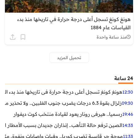
هونغ كونغ تسجل أعلى درجة حرارة في تاريخها منذ بدء
القياسات عام 1884
منذ ساعة واحدة
تحميل المزيد
24 ساعة
هونغ كونغ تسجل أعلى درجة حرارة في تاريخها منذ بدء القياسات
12:30
زلزال بقوة 6.3 درجات يضرب جنوب الفلبين.. ولا تحذير من تسونامي حتى الآن
09:30
رسميا.. هيرفي رونار يعود لقيادة منتخب كوت ديفوار
19:46
الصين ترفع حالة التأهب.. إنذاران جديدان بسبب الأمطار الغ
14:33
موجة حر قاسية تضرب كوريا.. وفيات وإصابات ونفوق مئات ا
11:33