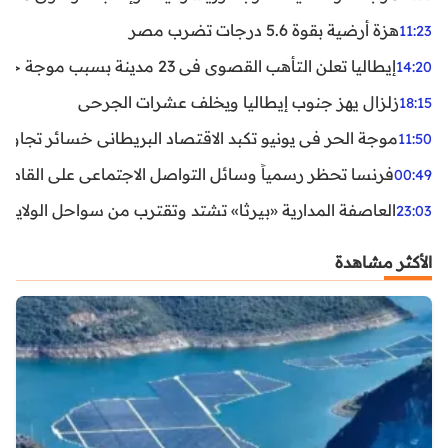
هزة أرضية بقوة 5.6 درجات تضرب مصر
11:23
إيطاليا تعلن التأهب القصوى في 23 مدينة بسبب موجة حر شديدة
14:20
زلزال يهز جنوب إيطاليا ويخلف عشرات الجرحى
18:15
موجة الحر في يونيو تكبد الاقتصاد البريطاني خسائر تجاوزت 1.5 مليار دول
11:50
فرنسا تحظر رسمياً وسائل التواصل الاجتماعي على القاصرين دو
00:49
العاصفة المدارية «بيرثا» تشتد وتقترب من سواحل الولايات
23:03
الأكثر مشاهدة