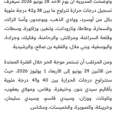
وأوضحت المديرية أن يوم الأحد 28 يونيو 2026 سيعرف
تسجيل درجات حرارة تتراوح ما بين 38 و42 درجة مئوية
بكل من أوسرد، ووادي الذهب، وبوجدور، وآسا الزاك،
والسمارة، وطاطا، وتارودانت، وتنغير، وزاكورة، وسطات،
وقلعة السراغنة، ومراكش، والرحامنة، وفكيك، وجرادة،
واليوسفية، وبني ملال، والفقيه بن صالح، والرشيدية.
ومن المرتقب أن تستمر موجة الحر خلال الفترة الممتدة
من الاثنين 29 يونيو إلى الأربعاء 1 يوليوز 2026، حيث
ستتراوح درجات الحرارة بين 40 و43 درجة مئوية
بأقاليم سيدي بنور، وخنيفرة، وفاس، ومولاي يعقوب،
وتاونات، ووزان، وسيدي قاسم، وسيدي سليمان،
وخريبكة، والصويرة، والخميسات، ومكناس.