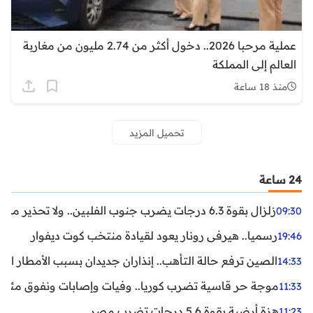
عملية مرحبا 2026.. دخول أكثر من 2.74 مليون من مغاربة
العالم إلى المملكة
منذ 18 ساعة
تحميل المزيد
24 ساعة
زلزال بقوة 6.3 درجات يضرب جنوب الفلبين.. ولا تحذير من تسونامي حتى الآن
09:30
رسميا.. هيرفي رونار يعود لقيادة منتخب كوت ديفوار
19:46
الصين ترفع حالة التأهب.. إنذاران جديدان بسبب الأمطار الغ
14:33
موجة حر قاسية تضرب كوريا.. وفيات وإصابات ونفوق مئات ا
11:33
هزة أرضية بقوة 5.6 درجات تضرب مصر
11:23