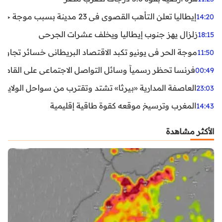
إيطاليا تعلن التأهب القصوى في 23 مدينة بسبب موجة حر شديدة
14:20
زلزال يهز جنوب إيطاليا ويخلف عشرات الجرحى
18:15
موجة الحر في يونيو تكبد الاقتصاد البريطاني خسائر تجاوزت 1.5 مليار دول
11:50
فرنسا تحظر رسمياً وسائل التواصل الاجتماعي على القاصرين دو
00:49
العاصفة المدارية «بيرثا» تشتد وتقترب من سواحل الولايات
23:03
المغرب وترسيخ موقعه كقوة طاقية إقليمية
14:43
الأكثر مشاهدة