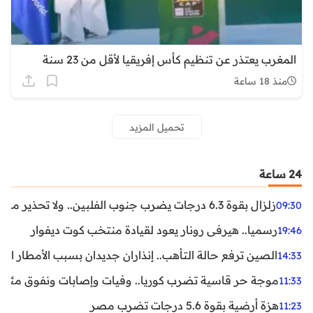
المغرب يعتذر عن تنظيم كأس إفريقيا لأقل من 23 سنة
منذ 18 ساعة
تحميل المزيد
24 ساعة
زلزال بقوة 6.3 درجات يضرب جنوب الفلبين.. ولا تحذير من تسونامي حتى الآن
09:30
رسميا.. هيرفي رونار يعود لقيادة منتخب كوت ديفوار
19:46
الصين ترفع حالة التأهب.. إنذاران جديدان بسبب الأمطار الغ
14:33
موجة حر قاسية تضرب كوريا.. وفيات وإصابات ونفوق مئات ا
11:33
هزة أرضية بقوة 5.6 درجات تضرب مصر
11:23