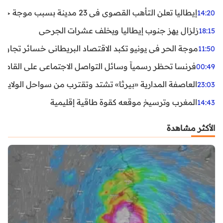
إيطاليا تعلن التأهب القصوى في 23 مدينة بسبب موجة حر شديدة
14:20
زلزال يهز جنوب إيطاليا ويخلف عشرات الجرحى
18:15
موجة الحر في يونيو تكبد الاقتصاد البريطاني خسائر تجاوزت 1.5 مليار دول
11:50
فرنسا تحظر رسمياً وسائل التواصل الاجتماعي على القاصرين دو
00:49
العاصفة المدارية «بيرثا» تشتد وتقترب من سواحل الولايات
23:03
المغرب وترسيخ موقعه كقوة طاقية إقليمية
14:43
الأكثر مشاهدة