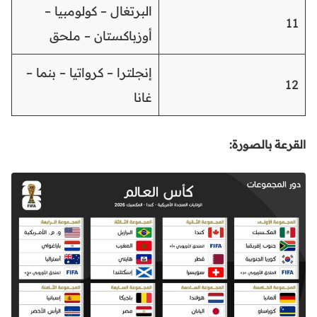
البرتغال – كولومبيا –
11
أوزباكستان – ملحق
إنجلترا – كرواتيا – بنما –
12
غانا
القرعة بالصورة: