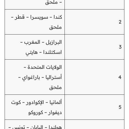
– ملحق
كندا – سويسرا – قطر –
2
ملحق
البرازيل – المغرب –
3
اسكتلندا – هايتي
الولايات المتحدة –
4
أستراليا – باراغواي –
ملحق
ألمانيا – الإكوادور – كوت
5
ديفوار – كوروكو
هولندا – اليابان – تونس –