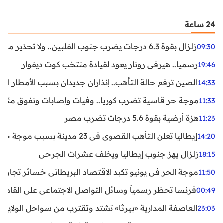
24 ساعة
زلزال بقوة 6.3 درجات يضرب جنوب الفلبين.. ولا تحذير من تسونامي حتى الآن
09:30
رسميا.. هيرفي رونار يعود لقيادة منتخب كوت ديفوار
19:46
الصين ترفع حالة التأهب.. إنذاران جديدان بسبب الأمطار الغ
14:33
موجة حر قاسية تضرب كوريا.. وفيات وإصابات ونفوق مئات ا
11:33
هزة أرضية بقوة 5.6 درجات تضرب مصر
11:23
إيطاليا تعلن التأهب القصوى في 23 مدينة بسبب موجة حر شديدة
14:20
زلزال يهز جنوب إيطاليا ويخلف عشرات الجرحى
18:15
موجة الحر في يونيو تكبد الاقتصاد البريطاني خسائر تجاوزت 1.5 مليار دول
11:50
فرنسا تحظر رسمياً وسائل التواصل الاجتماعي على القاصرين دو
00:49
العاصفة المدارية «بيرثا» تشتد وتقترب من سواحل الولايات
23:03