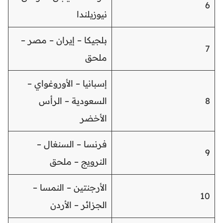
6
نيوزيلندا
بلجيكا – إيران – مصر –
7
ملحق
إسبانيا – الأوروغواي –
8
السعودية – الرأس
الأخضر
فرنسا – السنغال –
9
النرويج – ملحق
الأرجنتين – النمسا –
10
الجزائر – الأردن