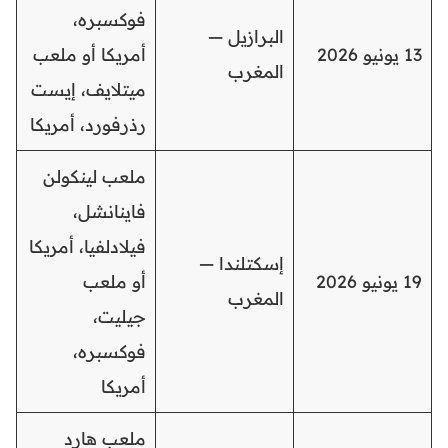
فوكسبره،
البرازيل —
13 يونيو 2026
أمريكا أو ملعب
المغرب
ميتلايف، إيست
رذرفورد، أمريكا
ملعب لينكولن
فاينانشل،
فيلادلفيا، أمريكا
إسكتلندا —
19 يونيو 2026
أو ملعب
المغرب
جيليت،
فوكسبره،
أمريكا
ملعب هارد