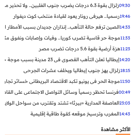
زلزال بقوة 6.3 درجات يضرب جنوب الفلبين.. ولا تحذير من تسونامي حتى الآن
09:30
رسميا.. هيرفي رونار يعود لقيادة منتخب كوت ديفوار
19:46
الصين ترفع حالة التأهب.. إنذاران جديدان بسبب الأمطار الغ
14:33
موجة حر قاسية تضرب كوريا.. وفيات وإصابات ونفوق مئات ا
11:33
هزة أرضية بقوة 5.6 درجات تضرب مصر
11:23
إيطاليا تعلن التأهب القصوى في 23 مدينة بسبب موجة حر شديدة
14:20
زلزال يهز جنوب إيطاليا ويخلف عشرات الجرحى
18:15
موجة الحر في يونيو تكبد الاقتصاد البريطاني خسائر تجاوزت 1.5 مليار دول
11:50
فرنسا تحظر رسمياً وسائل التواصل الاجتماعي على القاصرين دو
00:49
العاصفة المدارية «بيرثا» تشتد وتقترب من سواحل الولايات
23:03
المغرب وترسيخ موقعه كقوة طاقية إقليمية
14:43
الأكثر مشاهدة