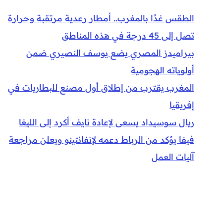
الطقس غدًا بالمغرب.. أمطار رعدية مرتقبة وحرارة
تصل إلى 45 درجة في هذه المناطق
بيراميدز المصري يضع يوسف النصيري ضمن
أولوياته الهجومية
المغرب يقترب من إطلاق أول مصنع للبطاريات في
إفريقيا
ريال سوسيداد يسعى لإعادة نايف أكرد إلى الليغا
فيفا يؤكد من الرباط دعمه لإنفانتينو ويعلن مراجعة
آليات العمل