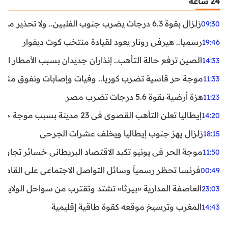
24 ساعة
زلزال بقوة 6.3 درجات يضرب جنوب الفلبين.. ولا تحذير من تسونامي حتى الآن
09:30
رسميا.. هيرفي رونار يعود لقيادة منتخب كوت ديفوار
19:46
الصين ترفع حالة التأهب.. إنذاران جديدان بسبب الأمطار الغ
14:33
موجة حر قاسية تضرب كوريا.. وفيات وإصابات ونفوق مئات ا
11:33
هزة أرضية بقوة 5.6 درجات تضرب مصر
11:23
إيطاليا تعلن التأهب القصوى في 23 مدينة بسبب موجة حر شديدة
14:20
زلزال يهز جنوب إيطاليا ويخلف عشرات الجرحى
18:15
موجة الحر في يونيو تكبد الاقتصاد البريطاني خسائر تجاوزت 1.5 مليار دول
11:50
فرنسا تحظر رسمياً وسائل التواصل الاجتماعي على القاصرين دو
00:49
العاصفة المدارية «بيرثا» تشتد وتقترب من سواحل الولايات
23:03
المغرب وترسيخ موقعه كقوة طاقية إقليمية
14:43