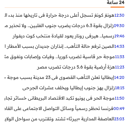
24 ساعة
هونغ كونغ تسجل أعلى درجة حرارة في تاريخها منذ بدء القياسات
12:30
زلزال بقوة 6.3 درجات يضرب جنوب الفلبين.. ولا تحذير من تسونامي حتى الآن
09:30
رسميا.. هيرفي رونار يعود لقيادة منتخب كوت ديفوار
19:46
الصين ترفع حالة التأهب.. إنذاران جديدان بسبب الأمطار الغ
14:33
موجة حر قاسية تضرب كوريا.. وفيات وإصابات ونفوق مئات ا
11:33
هزة أرضية بقوة 5.6 درجات تضرب مصر
11:23
إيطاليا تعلن التأهب القصوى في 23 مدينة بسبب موجة حر شديدة
14:20
زلزال يهز جنوب إيطاليا ويخلف عشرات الجرحى
18:15
موجة الحر في يونيو تكبد الاقتصاد البريطاني خسائر تجاوزت 1.5 مليار دول
11:50
فرنسا تحظر رسمياً وسائل التواصل الاجتماعي على القاصرين دو
00:49
العاصفة المدارية «بيرثا» تشتد وتقترب من سواحل الولايات
23:03