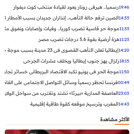
رسميا.. هيرفي رونار يعود لقيادة منتخب كوت ديفوار
19:46
الصين ترفع حالة التأهب.. إنذاران جديدان بسبب الأمطار الغ
14:33
موجة حر قاسية تضرب كوريا.. وفيات وإصابات ونفوق مئات ا
11:33
هزة أرضية بقوة 5.6 درجات تضرب مصر
11:23
إيطاليا تعلن التأهب القصوى في 23 مدينة بسبب موجة حر شديدة
14:20
زلزال يهز جنوب إيطاليا ويخلف عشرات الجرحى
18:15
موجة الحر في يونيو تكبد الاقتصاد البريطاني خسائر تجاوزت 1.5 مليار دول
11:50
فرنسا تحظر رسمياً وسائل التواصل الاجتماعي على القاصرين دو
00:49
العاصفة المدارية «بيرثا» تشتد وتقترب من سواحل الولايات
23:03
المغرب وترسيخ موقعه كقوة طاقية إقليمية
14:43
الأكثر مشاهدة